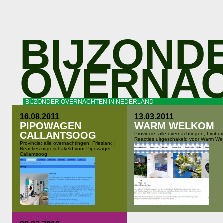
BIJZOND
OVERNAC
BIJZONDER OVERNACHTEN IN NEDERLAND
16.08.2011
13.03.2011
PIPOWAGEN
WARM WELKOM
CALLANTSOOG
Provincie:
alle overnachtingen
,
Limbur
Reacties uitgeschakeld
voor Warm We
Provincie:
alle overnachtingen
,
Friesland
|
Reacties uitgeschakeld
voor Pipowagen
Callantsoog